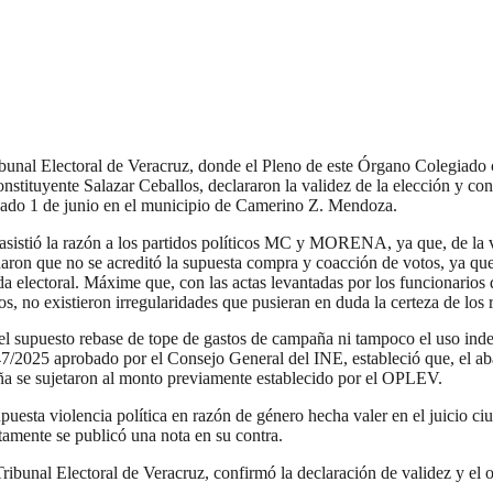
ribunal Electoral de Veracruz, donde el Pleno de este Órgano Colegiado
tituyente Salazar Ceballos, declararon la validez de la elección y co
pasado 1 de junio en el municipio de Camerino Z. Mendoza.
asistió la razón a los partidos políticos MC y MORENA, ya que, de la va
aron que no se acreditó la supuesta compra y coacción de votos, ya que s
 electoral. Máxime que, con las actas levantadas por los funcionarios de
, no existieron irregularidades que pusieran en duda la certeza de los r
el supuesto rebase de tope de gastos de campaña ni tampoco el uso indeb
/2025 aprobado por el Consejo General del INE, estableció que, el ab
paña se sujetaron al monto previamente establecido por el OPLEV.
upuesta violencia política en razón de género hecha valer en el juicio 
tamente se publicó una nota en su contra.
l Tribunal Electoral de Veracruz, confirmó la declaración de validez y el