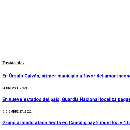
Destacadas
En Úrsulo Galván, primer municipio a favor del amor incond
FEBRERO 1, 2023
En nueve estados del país, Guardia Nacional localiza paq
DICIEMBRE 27, 2022
Grupo armado ataca fiesta en Cancún; hay 2 muertos y 4 