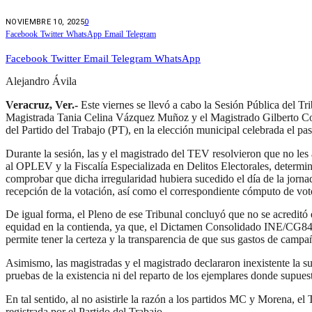
NOVIEMBRE 10, 2025
0
Facebook
Twitter
WhatsApp
Email
Telegram
Facebook
Twitter
Email
Telegram
WhatsApp
Alejandro Ávila
Veracruz, Ver.-
Este viernes se llevó a cabo la Sesión Pública del T
Magistrada Tania Celina Vázquez Muñoz y el Magistrado Gilberto Cons
del Partido del Trabajo (PT), en la elección municipal celebrada el 
Durante la sesión, las y el magistrado del TEV resolvieron que no les 
al OPLEV y la Fiscalía Especializada en Delitos Electorales, determin
comprobar que dicha irregularidad hubiera sucedido el día de la jornada
recepción de la votación, así como el correspondiente cómputo de votos
De igual forma, el Pleno de ese Tribunal concluyó que no se acreditó 
equidad en la contienda, ya que, el Dictamen Consolidado INE/CG847
permite tener la certeza y la transparencia de que sus gastos de cam
Asimismo, las magistradas y el magistrado declararon inexistente la s
pruebas de la existencia ni del reparto de los ejemplares donde supues
En tal sentido, al no asistirle la razón a los partidos MC y Morena, e
registrada por el Partido del Trabajo.