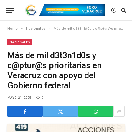
»
»
Home
Nacionales
Más de mil d3t3n1d0s y c@ptur@s prioritarias en Veracruz con apoyo del Gobierno federal
NACIONALES
Más de mil d3t3n1d0s y
c@ptur@s prioritarias en
Veracruz con apoyo del
Gobierno federal
MAYO 21, 2025
0