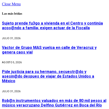
Close Menu
Las más leídas
Sujeto prende fu3go a vivienda en el Centro y continúa
acos@ndo a familia; exigen actuar de la Fiscalía
JULIO 31, 2026
Vactor de Grupo MAS vuelca en calle de Veracruz y
genera caos vial
AGOSTO 5, 2026
Pide justicia para su hermano, secuestr@do y
asesin@do despues de viajar de Estados Unidos a
México
JULIO 31, 2026
Rob@n instrumentos valuados en más de 80 mil pesos al
músico veracruzano Delfino Gutiérrez en Boca del Río