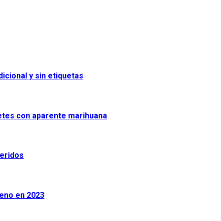
icional y sin etiquetas
uetes con aparente marihuana
heridos
leno en 2023