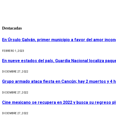
Destacadas
En Úrsulo Galván, primer municipio a favor del amor incond
FEBRERO 1, 2023
En nueve estados del país, Guardia Nacional localiza paq
DICIEMBRE 27, 2022
Grupo armado ataca fiesta en Cancún; hay 2 muertos y 4 
DICIEMBRE 27, 2022
Cine mexicano se recupera en 2022 y busca su regreso p
DICIEMBRE 27, 2022