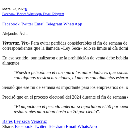
MAYO 23, 2025
0
Facebook
Twitter
WhatsApp
Email
Telegram
Facebook
Twitter
Email
Telegram
WhatsApp
Alejandro Ávila
Veracruz, Ver.-
Para evitar perdidas considerables el fin de semana de
correspondientes que la llamada «Ley Seca» solo se limite al día dom
En ese sentido, puntualizaron que la prohibición de venta debe bebidas
alimentos.
“
Nuestra petición en el caso para las autoridades es que consid
con algunas reestructuraciones, al menos con alimentos esterar
Señaló que ese fin de semana es importante para los empresarios del r
Precisó que en el proceso electoral del 2024 durante el fin de semana 
“
El impacto en el periodo anterior si reportaban el 50 por cient
restaurantes marcaban hasta un 70 por ciento
”.
Bares
Ley seca
Veracruz
Share.
Facebook
Twitter
Telegram
Email
WhatsApp