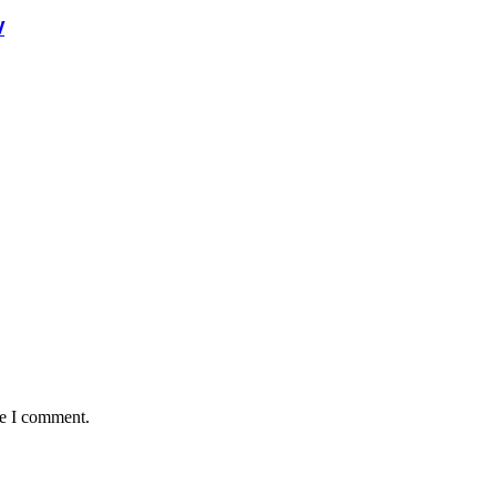
V
me I comment.