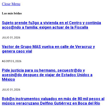
Close Menu
Las más leídas
Sujeto prende fu3go a vivienda en el Centro y continúa
acos@ndo a familia; exigen actuar de la Fiscalía
JULIO 31, 2026
Vactor de Grupo MAS vuelca en calle de Veracruz y
genera caos vial
AGOSTO 5, 2026
Pide justicia para su hermano, secuestr@do y
asesin@do despues de viajar de Estados Unidos a
México
JULIO 31, 2026
Rob@n instrumentos valuados en más de 80 mil pesos al
músico veracruzano Delfino Gutiérrez en Boca del Río