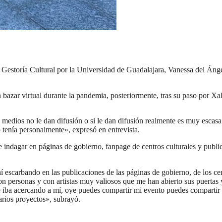
 de Gestoría Cultural por la Universidad de Guadalajara, Vanessa del Á
n bazar virtual durante la pandemia, posteriormente, tras su paso por X
s medios no le dan difusión o si le dan difusión realmente es muy escas
 tenía personalmente», expresó en entrevista.
que indagar en páginas de gobierno, fanpage de centros culturales y publ
escarbando en las publicaciones de las páginas de gobierno, de los cen
on personas y con artistas muy valiosos que me han abierto sus puerta
iba acercando a mí, oye puedes compartir mi evento puedes compartir pue
arios proyectos», subrayó.