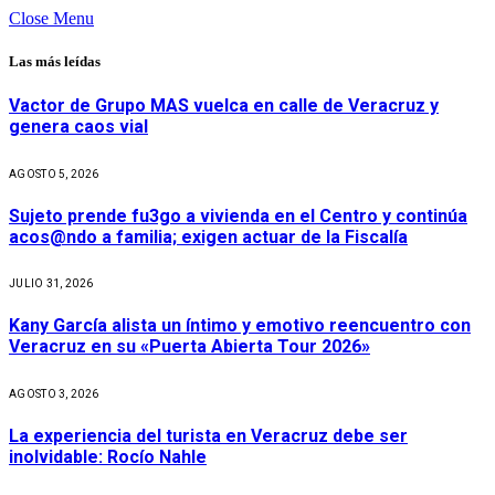
Close Menu
Las más leídas
Vactor de Grupo MAS vuelca en calle de Veracruz y
genera caos vial
AGOSTO 5, 2026
Sujeto prende fu3go a vivienda en el Centro y continúa
acos@ndo a familia; exigen actuar de la Fiscalía
JULIO 31, 2026
Kany García alista un íntimo y emotivo reencuentro con
Veracruz en su «Puerta Abierta Tour 2026»
AGOSTO 3, 2026
La experiencia del turista en Veracruz debe ser
inolvidable: Rocío Nahle