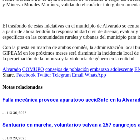
y Minerva Morales Martínez, validando el carácter intergubernamenta
​El trasfondo de estas iniciativas en el municipio de Alvarado se cent
a partir de ahora tendrán la responsabilidad civil de diseñar, evaluar y
específicos en las comunidades rurales y urbanas del municipio para ide
​Con la puesta en marcha de ambos comités, la administración local b
GIPEAM en los próximos meses será disminuir la incidencia local de m
la perpetuación de la pobreza y la violencia de género en la entidad.
Alvarado
COMUPO
consejos de población
embarazo adolescente
E
Share.
Facebook
Twitter
Telegram
Email
WhatsApp
Notas relacionadas
Falla mecánica provoca aparatoso accid3nte en la Alvarad
JULIO 30, 2026
Santuario en marcha, voluntarios salvan a 257 cangrejos 
JULIO 29, 2026