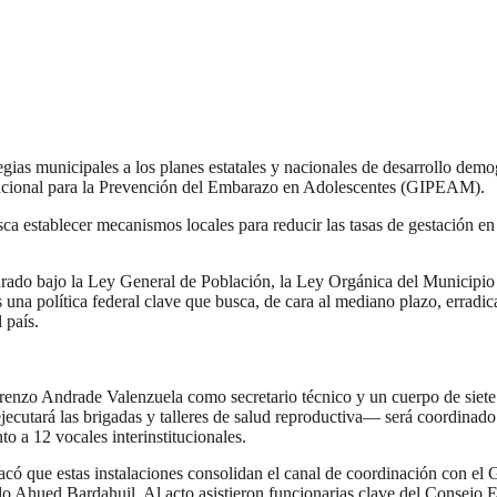
ategias municipales a los planes estatales y nacionales de desarrollo dem
cional para la Prevención del Embarazo en Adolescentes (GIPEAM).
 establecer mecanismos locales para reducir las tasas de gestación en 
rado bajo la Ley General de Población, la Ley Orgánica del Municipio Li
 política federal clave que busca, de cara al mediano plazo, erradica
 país.
o Andrade Valenzuela como secretario técnico y un cuerpo de siete voc
utará las brigadas y talleres de salud reproductiva— será coordinado 
to a 12 vocales interinstitucionales.
stacó que estas instalaciones consolidan el canal de coordinación con e
cardo Ahued Bardahuil. Al acto asistieron funcionarias clave del Con