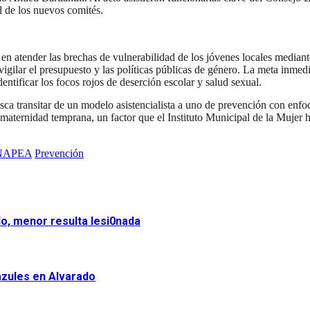
l de los nuevos comités.
ra en atender las brechas de vulnerabilidad de los jóvenes locales media
 vigilar el presupuesto y las políticas públicas de género. La meta inmedi
ntificar los focos rojos de deserción escolar y salud sexual.
usca transitar de un modelo asistencialista a uno de prevención con e
aternidad temprana, un factor que el Instituto Municipal de la Mujer 
NAPEA
Prevención
o, menor resulta lesi0nada
azules en Alvarado