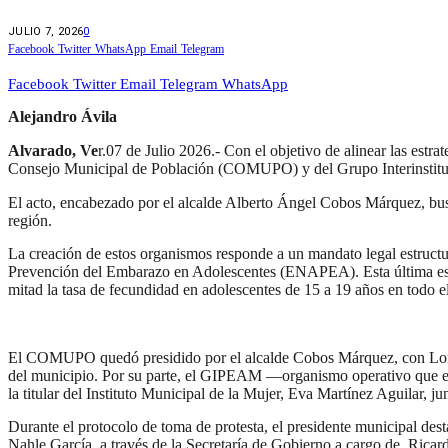
JULIO 7, 2026
0
Facebook
Twitter
WhatsApp
Email
Telegram
Facebook
Twitter
Email
Telegram
WhatsApp
Alejandro Ávila
Alvarado, Ve
r.07 de Julio 2026.- Con el objetivo de alinear las estr
Consejo Municipal de Población (COMUPO) y del Grupo Interinstitu
El acto, encabezado por el alcalde Alberto Ángel Cobos Márquez, busca
región.
​La creación de estos organismos responde a un mandato legal estructu
Prevención del Embarazo en Adolescentes (ENAPEA). Esta última es una
mitad la tasa de fecundidad en adolescentes de 15 a 19 años en todo el
​El COMUPO quedó presidido por el alcalde Cobos Márquez, con Lorenz
del municipio. Por su parte, el GIPEAM —organismo operativo que ejec
la titular del Instituto Municipal de la Mujer, Eva Martínez Aguilar, jun
​Durante el protocolo de toma de protesta, el presidente municipal de
Nahle García, a través de la Secretaría de Gobierno a cargo de, Ri