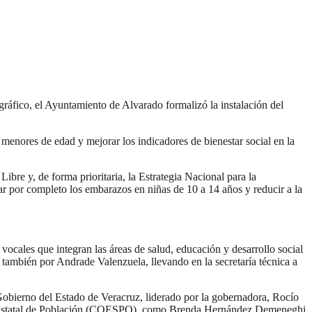
ográfico, el Ayuntamiento de Alvarado formalizó la instalación del
menores de edad y mejorar los indicadores de bienestar social en la
bre y, de forma prioritaria, la Estrategia Nacional para la
r por completo los embarazos en niñas de 10 a 14 años y reducir a la
ales que integran las áreas de salud, educación y desarrollo social
también por Andrade Valenzuela, llevando en la secretaría técnica a
l Gobierno del Estado de Veracruz, liderado por la gobernadora, Rocío
sejo Estatal de Población (COESPO), como Brenda Hernández Demeneghi