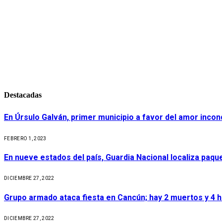
Destacadas
En Úrsulo Galván, primer municipio a favor del amor incond
FEBRERO 1, 2023
En nueve estados del país, Guardia Nacional localiza paq
DICIEMBRE 27, 2022
Grupo armado ataca fiesta en Cancún; hay 2 muertos y 4 
DICIEMBRE 27, 2022