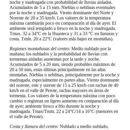
noche y madrugada con probabilidad de lluvias aisladas.
Acumulados de 5 a 15 mm. Nieblas o neblinas eventuales
por la noche y madrugada. Viento dominante del Norte y
Noreste de 20 a 35 km/h. Los valores de la temperatura
máxima cambiarán poco en comparación al día de ayer. El
ambiente será templado a fresco en la noche y madrugada.
Tmax. 32 a 34°C en la Huasteca y 31 a 33 °C en llanuras y
costa. Tmín. 20 a 22°C (valores más bajos en montañas).
Regiones montañosas del centro:
Medio nublado por la
mañana; los nublados y la probabilidad de lluvias con
tormentas aisladas aumentan por la tarde y noche.
Acumulados de 5 a 20 mm, siendo probables máximos de
20 a 50 mm, estas últimas principalmente en las altas
montañas. Nieblas o neblinas, principalmente por la noche y
madrugada, especialmente en partes altas. Viento dominante
del noreste, este y sureste de 15 a 25 km/h con rachas de 40
km/h en el valle de Perote, rachas mayores en áreas de
tormenta. Los valores de la temperatura máxima con poco
cambio o registran un ligero aumento en comparación al día
de ayer; ambiente fresco a frío durante la noche y
madrugada. Tmax/Tmin. 22 a 24°C/14 a 16°C (menores en
el valle de Perote).
Costa y llanura del centro:
Nublado a medio nublado,