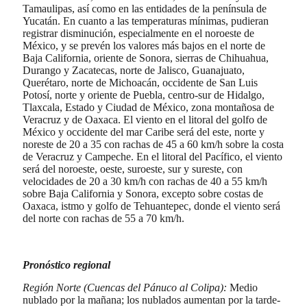
Tamaulipas, así como en las entidades de la península de
Yucatán. En cuanto a las temperaturas mínimas, pudieran
registrar disminución, especialmente en el noroeste de
México, y se prevén los valores más bajos en el norte de
Baja California, oriente de Sonora, sierras de Chihuahua,
Durango y Zacatecas, norte de Jalisco, Guanajuato,
Querétaro, norte de Michoacán, occidente de San Luis
Potosí, norte y oriente de Puebla, centro-sur de Hidalgo,
Tlaxcala, Estado y Ciudad de México, zona montañosa de
Veracruz y de Oaxaca. El viento en el litoral del golfo de
México y occidente del mar Caribe será del este, norte y
noreste de 20 a 35 con rachas de 45 a 60 km/h sobre la costa
de Veracruz y Campeche. En el litoral del Pacífico, el viento
será del noroeste, oeste, suroeste, sur y sureste, con
velocidades de 20 a 30 km/h con rachas de 40 a 55 km/h
sobre Baja California y Sonora, excepto sobre costas de
Oaxaca, istmo y golfo de Tehuantepec, donde el viento será
del norte con rachas de 55 a 70 km/h.
Pronóstico regional
Región Norte (Cuencas del Pánuco al Colipa):
Medio
nublado por la mañana; los nublados aumentan por la tarde-