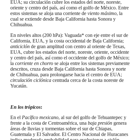
EUA; su circulación cubre los estados del norte, noreste,
oriente y centro del país, así como el golfo de México. Entre
estos sistemas se aloja una corriente de
viento máximo
, la
cual se extiende desde Baja California hasta Sonora y
Chihuahua.
En niveles altos (200 hPa): Vaguada* con eje entre el sur de
California, EUA, y la costa occidental de Baja California;
anticiclón
de gran amplitud con centro al oriente de Texas,
EUA, cubre los estados del norte, noreste, oriente, occidente
y centro del país, así como el occidente del golfo de México;
la
corriente en chorro
se aloja entre los sistemas previamente
descritos, cruza desde Baja California hasta Sonora y norte
de Chihuahua, para prolongarse hacia el centro de EUA;
circulación ciclónica
centrada cerca de la costa noreste de
Yucatán.
En los trópicos
:
En el
Pacífico mexicano
, al sur del golfo de Tehuantepec y
frente a la costa de Centroamérica, una
baja presión
genera
áreas de lluvias y tormentas sobre el sur de Chiapas,
Guatemala y El Salvador. El Centro Nacional de Huracanes
indica moderada probabilidad para evolucionar a ciclón