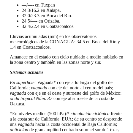
—/—- en Tuxpan
24.3/16.2 en Xalapa.
32.0/23.3 en Boca del Río.
24.5/—- en Orizaba.
32.4/22.4 en Coatzacoalcos.
Lluvias acumuladas (mm) en los observatorios
meteorológicos de la CONAGUA: 34.5 en Boca del Río y
1.4 en Coatzacoalcos.
Amanece en el estado con cielo nublado a medio nublado en
la zona centro y también en las zonas norte y sur.
Sistemas actuales
En superficie:
Vaguada* con eje a lo largo del golfo de
California;
vaguada
con eje del norte al centro del país;
vaguada
con eje en el oeste y suroeste del golfo de México;
onda tropical Núm. 37
con eje al suroeste de la costa de
Oaxaca.
*En niveles medios (500 hPa):*
circulación ciclónica
frente
a la costa sur de California, EUA; de su centro se desprende
una
vaguada
hacia la costa occidental de Baja California;
anticiclón
de gran amplitud centrado sobre el sur de Texas,