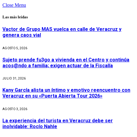
Close Menu
Las más leídas
Vactor de Grupo MAS vuelca en calle de Veracruz y
genera caos vial
AGOSTO 5, 2026
Sujeto prende fu3go a vivienda en el Centro y continúa
acos@ndo a familia; exigen actuar de la Fiscalía
JULIO 31, 2026
Kany García alista un íntimo y emotivo reencuentro con
Veracruz en su «Puerta Abierta Tour 2026»
AGOSTO 3, 2026
La experiencia del turista en Veracruz debe ser
inolvidable: Rocío Nahle