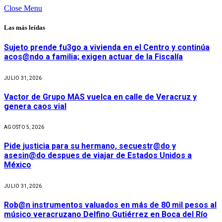
Close Menu
Las más leídas
Sujeto prende fu3go a vivienda en el Centro y continúa
acos@ndo a familia; exigen actuar de la Fiscalía
JULIO 31, 2026
Vactor de Grupo MAS vuelca en calle de Veracruz y
genera caos vial
AGOSTO 5, 2026
Pide justicia para su hermano, secuestr@do y
asesin@do despues de viajar de Estados Unidos a
México
JULIO 31, 2026
Rob@n instrumentos valuados en más de 80 mil pesos al
músico veracruzano Delfino Gutiérrez en Boca del Río