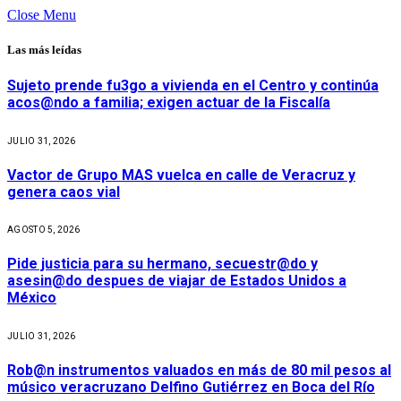
Close Menu
Las más leídas
Sujeto prende fu3go a vivienda en el Centro y continúa
acos@ndo a familia; exigen actuar de la Fiscalía
JULIO 31, 2026
Vactor de Grupo MAS vuelca en calle de Veracruz y
genera caos vial
AGOSTO 5, 2026
Pide justicia para su hermano, secuestr@do y
asesin@do despues de viajar de Estados Unidos a
México
JULIO 31, 2026
Rob@n instrumentos valuados en más de 80 mil pesos al
músico veracruzano Delfino Gutiérrez en Boca del Río