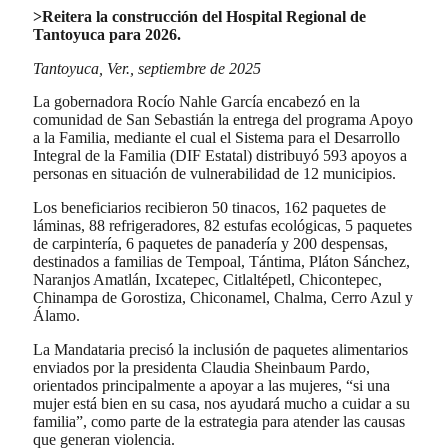
>Reitera la construcción del Hospital Regional de
Tantoyuca para 2026.
Tantoyuca, Ver., septiembre de 2025
La gobernadora Rocío Nahle García encabezó en la
comunidad de San Sebastián la entrega del programa Apoyo
a la Familia, mediante el cual el Sistema para el Desarrollo
Integral de la Familia (DIF Estatal) distribuyó 593 apoyos a
personas en situación de vulnerabilidad de 12 municipios.
Los beneficiarios recibieron 50 tinacos, 162 paquetes de
láminas, 88 refrigeradores, 82 estufas ecológicas, 5 paquetes
de carpintería, 6 paquetes de panadería y 200 despensas,
destinados a familias de Tempoal, Tántima, Pláton Sánchez,
Naranjos Amatlán, Ixcatepec, Citlaltépetl, Chicontepec,
Chinampa de Gorostiza, Chiconamel, Chalma, Cerro Azul y
Álamo.
La Mandataria precisó la inclusión de paquetes alimentarios
enviados por la presidenta Claudia Sheinbaum Pardo,
orientados principalmente a apoyar a las mujeres, “si una
mujer está bien en su casa, nos ayudará mucho a cuidar a su
familia”, como parte de la estrategia para atender las causas
que generan violencia.