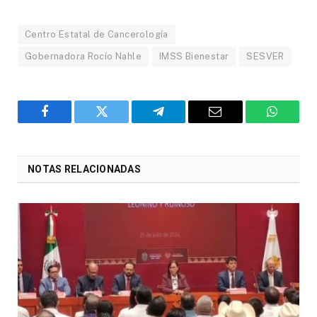
Centro Estatal de Cancerología
Gobernadora Rocío Nahle
IMSS Bienestar
SESVER
Facebook
Twitter
Telegram
Email
WhatsA
NOTAS RELACIONADAS