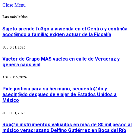
Close Menu
Las más leídas
Sujeto prende fu3go a vivienda en el Centro y continúa
acos@ndo a familia; exigen actuar de la Fiscalía
JULIO 31, 2026
Vactor de Grupo MAS vuelca en calle de Veracruz y
genera caos vial
AGOSTO 5, 2026
Pide justicia para su hermano, secuestr@do y
asesin@do despues de viajar de Estados Unidos a
México
JULIO 31, 2026
Rob@n instrumentos valuados en más de 80 mil pesos al
músico veracruzano Delfino Gutiérrez en Boca del Río