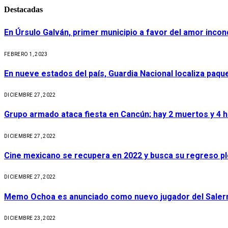
Destacadas
En Úrsulo Galván, primer municipio a favor del amor incond
FEBRERO 1, 2023
En nueve estados del país, Guardia Nacional localiza paq
DICIEMBRE 27, 2022
Grupo armado ataca fiesta en Cancún; hay 2 muertos y 4 
DICIEMBRE 27, 2022
Cine mexicano se recupera en 2022 y busca su regreso p
DICIEMBRE 27, 2022
Memo Ochoa es anunciado como nuevo jugador del Salerni
DICIEMBRE 23, 2022