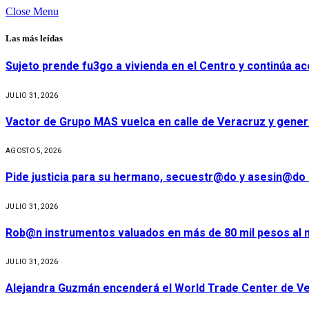
Close Menu
Las más leídas
Sujeto prende fu3go a vivienda en el Centro y continúa aco
JULIO 31, 2026
Vactor de Grupo MAS vuelca en calle de Veracruz y gener
AGOSTO 5, 2026
Pide justicia para su hermano, secuestr@do y asesin@do 
JULIO 31, 2026
Rob@n instrumentos valuados en más de 80 mil pesos al m
JULIO 31, 2026
Alejandra Guzmán encenderá el World Trade Center de Ve