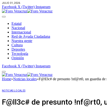
JULIO 31, 2026
Facebook
X (Twitter)
Instagram
Estatal
Nacional
Internacional
Red de Ayuda Ciudadana
Nuestra gente
Cultura
Deportes
Tecnología
Opinión
Facebook
X (Twitter)
Instagram
Home
»
Noticias locales
»
F@ll3c# de presunto !nf@rt0, un guardia de s
NOTICIAS LOCALES
F@ll3c# de presunto !nf@rt0, u