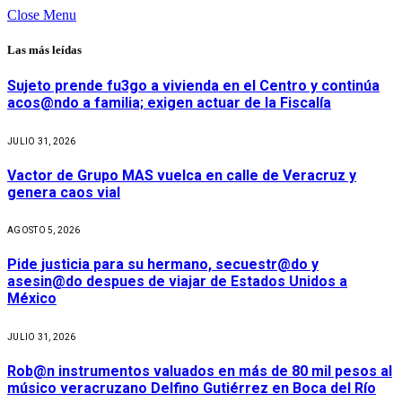
Close Menu
Las más leídas
Sujeto prende fu3go a vivienda en el Centro y continúa
acos@ndo a familia; exigen actuar de la Fiscalía
JULIO 31, 2026
Vactor de Grupo MAS vuelca en calle de Veracruz y
genera caos vial
AGOSTO 5, 2026
Pide justicia para su hermano, secuestr@do y
asesin@do despues de viajar de Estados Unidos a
México
JULIO 31, 2026
Rob@n instrumentos valuados en más de 80 mil pesos al
músico veracruzano Delfino Gutiérrez en Boca del Río