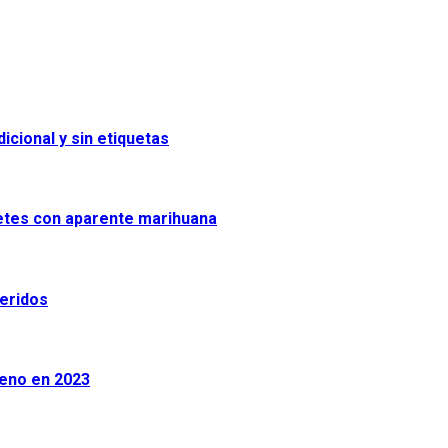
icional y sin etiquetas
uetes con aparente marihuana
heridos
leno en 2023