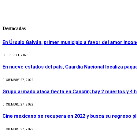
Destacadas
En Úrsulo Galván, primer municipio a favor del amor incond
FEBRERO 1, 2023
En nueve estados del país, Guardia Nacional localiza paq
DICIEMBRE 27, 2022
Grupo armado ataca fiesta en Cancún; hay 2 muertos y 4 
DICIEMBRE 27, 2022
Cine mexicano se recupera en 2022 y busca su regreso p
DICIEMBRE 27, 2022