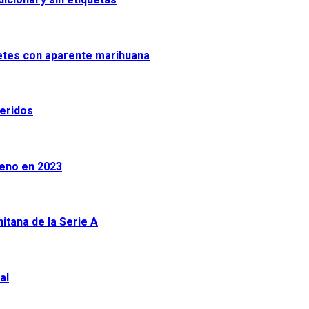
uetes con aparente marihuana
heridos
leno en 2023
tana de la Serie A
al