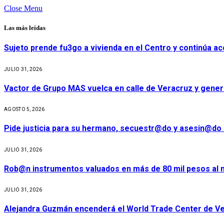
Close Menu
Las más leídas
Sujeto prende fu3go a vivienda en el Centro y continúa aco
JULIO 31, 2026
Vactor de Grupo MAS vuelca en calle de Veracruz y gener
AGOSTO 5, 2026
Pide justicia para su hermano, secuestr@do y asesin@do 
JULIO 31, 2026
Rob@n instrumentos valuados en más de 80 mil pesos al m
JULIO 31, 2026
Alejandra Guzmán encenderá el World Trade Center de Ve