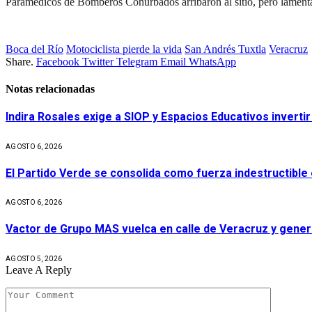
Paramédicos de Bomberos Conurbados arribaron al sitio, pero lamenta
Boca del Río
Motociclista pierde la vida
San Andrés Tuxtla
Veracruz
Share.
Facebook
Twitter
Telegram
Email
WhatsApp
Notas relacionadas
Indira Rosales exige a SIOP y Espacios Educativos invert
AGOSTO 6, 2026
El Partido Verde se consolida como fuerza indestructible
AGOSTO 6, 2026
Vactor de Grupo MAS vuelca en calle de Veracruz y gener
AGOSTO 5, 2026
Leave A Reply