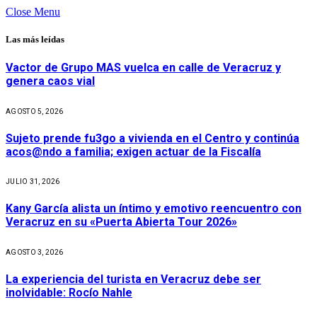
Close Menu
Las más leídas
Vactor de Grupo MAS vuelca en calle de Veracruz y
genera caos vial
AGOSTO 5, 2026
Sujeto prende fu3go a vivienda en el Centro y continúa
acos@ndo a familia; exigen actuar de la Fiscalía
JULIO 31, 2026
Kany García alista un íntimo y emotivo reencuentro con
Veracruz en su «Puerta Abierta Tour 2026»
AGOSTO 3, 2026
La experiencia del turista en Veracruz debe ser
inolvidable: Rocío Nahle