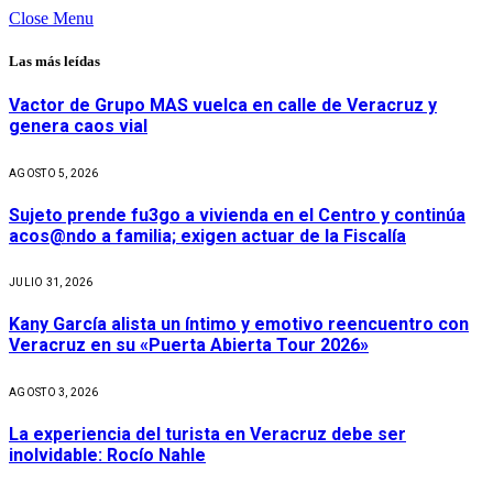
Close Menu
Las más leídas
Vactor de Grupo MAS vuelca en calle de Veracruz y
genera caos vial
AGOSTO 5, 2026
Sujeto prende fu3go a vivienda en el Centro y continúa
acos@ndo a familia; exigen actuar de la Fiscalía
JULIO 31, 2026
Kany García alista un íntimo y emotivo reencuentro con
Veracruz en su «Puerta Abierta Tour 2026»
AGOSTO 3, 2026
La experiencia del turista en Veracruz debe ser
inolvidable: Rocío Nahle