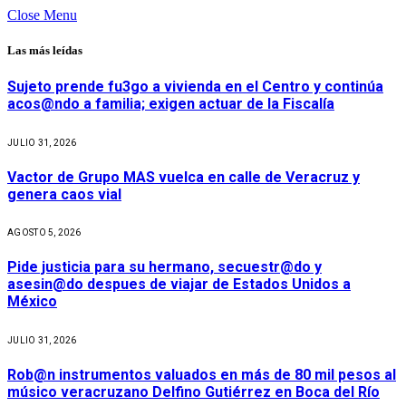
Close Menu
Las más leídas
Sujeto prende fu3go a vivienda en el Centro y continúa
acos@ndo a familia; exigen actuar de la Fiscalía
JULIO 31, 2026
Vactor de Grupo MAS vuelca en calle de Veracruz y
genera caos vial
AGOSTO 5, 2026
Pide justicia para su hermano, secuestr@do y
asesin@do despues de viajar de Estados Unidos a
México
JULIO 31, 2026
Rob@n instrumentos valuados en más de 80 mil pesos al
músico veracruzano Delfino Gutiérrez en Boca del Río