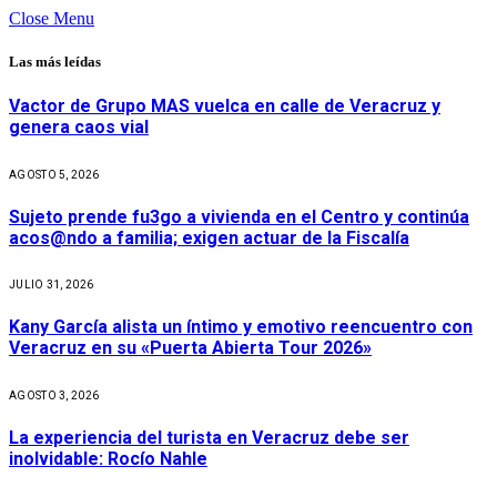
Close Menu
Las más leídas
Vactor de Grupo MAS vuelca en calle de Veracruz y
genera caos vial
AGOSTO 5, 2026
Sujeto prende fu3go a vivienda en el Centro y continúa
acos@ndo a familia; exigen actuar de la Fiscalía
JULIO 31, 2026
Kany García alista un íntimo y emotivo reencuentro con
Veracruz en su «Puerta Abierta Tour 2026»
AGOSTO 3, 2026
La experiencia del turista en Veracruz debe ser
inolvidable: Rocío Nahle