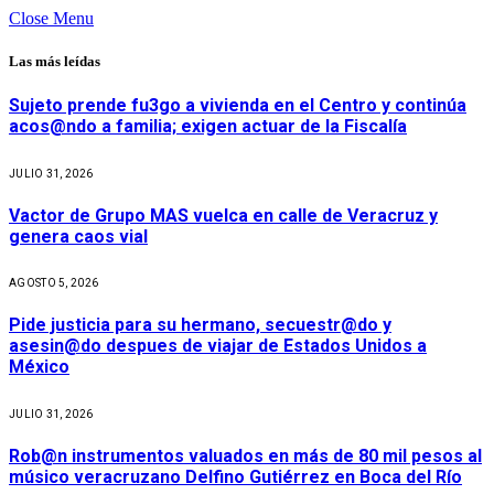
Close Menu
Las más leídas
Sujeto prende fu3go a vivienda en el Centro y continúa
acos@ndo a familia; exigen actuar de la Fiscalía
JULIO 31, 2026
Vactor de Grupo MAS vuelca en calle de Veracruz y
genera caos vial
AGOSTO 5, 2026
Pide justicia para su hermano, secuestr@do y
asesin@do despues de viajar de Estados Unidos a
México
JULIO 31, 2026
Rob@n instrumentos valuados en más de 80 mil pesos al
músico veracruzano Delfino Gutiérrez en Boca del Río