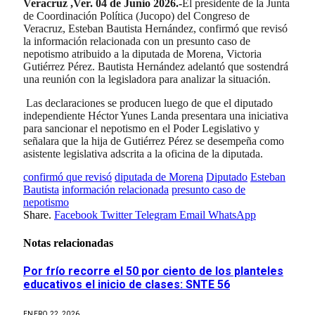
Veracruz ,Ver. 04 de Junio 2026.-
El presidente de la Junta
de Coordinación Política (Jucopo) del Congreso de
Veracruz, Esteban Bautista Hernández, confirmó que revisó
la información relacionada con un presunto caso de
nepotismo atribuido a la diputada de Morena, Victoria
Gutiérrez Pérez. Bautista Hernández adelantó que sostendrá
una reunión con la legisladora para analizar la situación.
Las declaraciones se producen luego de que el diputado
independiente Héctor Yunes Landa presentara una iniciativa
para sancionar el nepotismo en el Poder Legislativo y
señalara que la hija de Gutiérrez Pérez se desempeña como
asistente legislativa adscrita a la oficina de la diputada.
confirmó que revisó
diputada de Morena
Diputado
Esteban
Bautista
información relacionada
presunto caso de
nepotismo
Share.
Facebook
Twitter
Telegram
Email
WhatsApp
Notas relacionadas
Por frío recorre el 50 por ciento de los planteles
educativos el inicio de clases: SNTE 56
ENERO 22, 2026