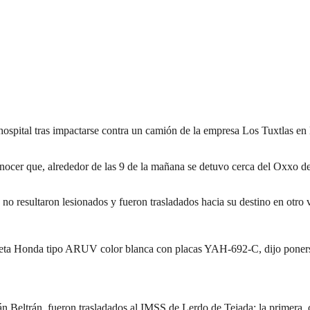
ospital tras impactarse contra un camión de la empresa Los Tuxtlas en l
cer que, alrededor de las 9 de la mañana se detuvo cerca del Oxxo de l
no resultaron lesionados y fueron trasladados hacia su destino en otro 
neta Honda tipo ARUV color blanca con placas YAH-692-C, dijo ponerse
eltrán, fueron trasladados al IMSS de Lerdo de Tejada; la primera, con