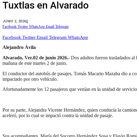
Tuxtlas en Alvarado
JUNIO 2, 2026
0
Facebook
Twitter
WhatsApp
Email
Telegram
Facebook
Twitter
Email
Telegram
WhatsApp
Alejandro Ávila
Alvarado, Ver.02 de junio 2026.-
Dos adultos fueron trasladados al h
mañana de este martes 2 de junio.
El conductor del autobús de pasajes, Tomás Macario Mazaba dio a cono
impactado por otro vehículo.
Afortunadamente los 12 pasajeros que venían en la unidad de servicio 
Por su parte, Alejandra Vicente Hernández, quien conducía la camio
aceleró, por lo cual se impactó contra la unidad de pasaje.
Sus acompañantes, María del Socorro Hernández Sosa y Flavio Román B