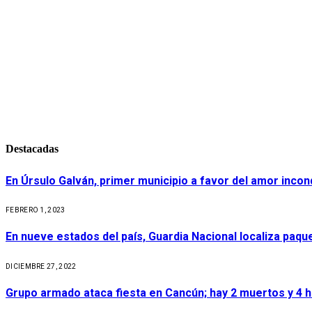
Destacadas
En Úrsulo Galván, primer municipio a favor del amor incond
FEBRERO 1, 2023
En nueve estados del país, Guardia Nacional localiza paq
DICIEMBRE 27, 2022
Grupo armado ataca fiesta en Cancún; hay 2 muertos y 4 