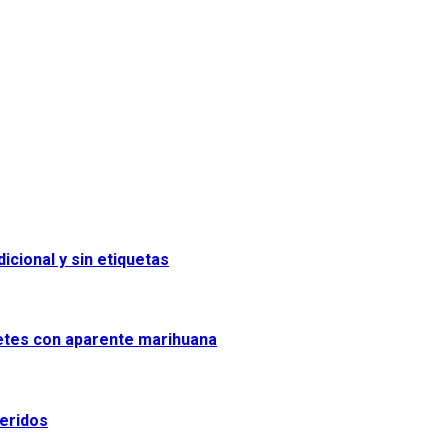
icional y sin etiquetas
uetes con aparente marihuana
heridos