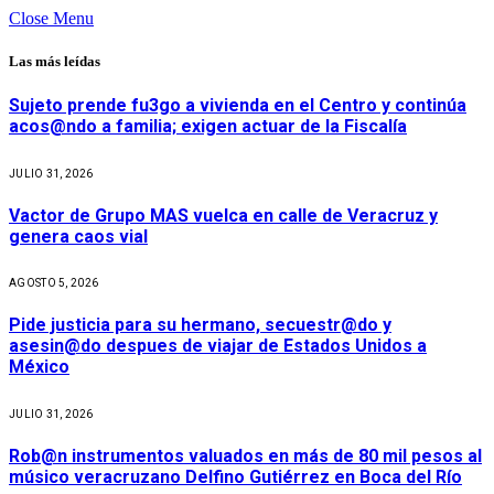
Close Menu
Las más leídas
Sujeto prende fu3go a vivienda en el Centro y continúa
acos@ndo a familia; exigen actuar de la Fiscalía
JULIO 31, 2026
Vactor de Grupo MAS vuelca en calle de Veracruz y
genera caos vial
AGOSTO 5, 2026
Pide justicia para su hermano, secuestr@do y
asesin@do despues de viajar de Estados Unidos a
México
JULIO 31, 2026
Rob@n instrumentos valuados en más de 80 mil pesos al
músico veracruzano Delfino Gutiérrez en Boca del Río