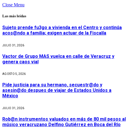
Close Menu
Las más leídas
Sujeto prende fu3go a vivienda en el Centro y continúa
acos@ndo a familia; exigen actuar de la Fiscalía
JULIO 31, 2026
Vactor de Grupo MAS vuelca en calle de Veracruz y
genera caos vial
AGOSTO 5, 2026
Pide justicia para su hermano, secuestr@do y
asesin@do despues de viajar de Estados Unidos a
México
JULIO 31, 2026
Rob@n instrumentos valuados en más de 80 mil pesos al
músico veracruzano Delfino Gutiérrez en Boca del Río