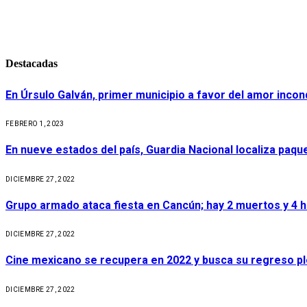
Destacadas
En Úrsulo Galván, primer municipio a favor del amor incond
FEBRERO 1, 2023
En nueve estados del país, Guardia Nacional localiza paq
DICIEMBRE 27, 2022
Grupo armado ataca fiesta en Cancún; hay 2 muertos y 4 
DICIEMBRE 27, 2022
Cine mexicano se recupera en 2022 y busca su regreso p
DICIEMBRE 27, 2022