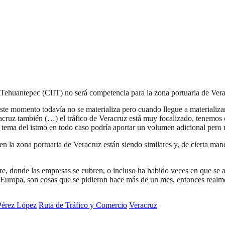
de Tehuantepec (CIIT) no será competencia para la zona portuaria de Ve
te momento todavía no se materializa pero cuando llegue a materializars
cruz también (…) el tráfico de Veracruz está muy focalizado, tenemos c
 tema del istmo en todo caso podría aportar un volumen adicional pero 
 la zona portuaria de Veracruz están siendo similares y, de cierta man
re, donde las empresas se cubren, o incluso ha habido veces en que se 
 Europa, son cosas que se pidieron hace más de un mes, entonces realmen
Pérez López
Ruta de Tráfico y Comercio
Veracruz