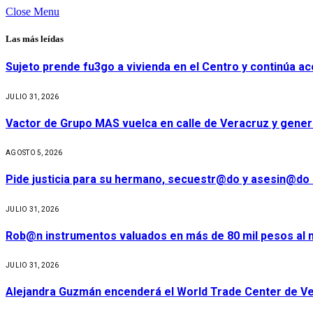
Close Menu
Las más leídas
Sujeto prende fu3go a vivienda en el Centro y continúa aco
JULIO 31, 2026
Vactor de Grupo MAS vuelca en calle de Veracruz y gener
AGOSTO 5, 2026
Pide justicia para su hermano, secuestr@do y asesin@do 
JULIO 31, 2026
Rob@n instrumentos valuados en más de 80 mil pesos al m
JULIO 31, 2026
Alejandra Guzmán encenderá el World Trade Center de Ve