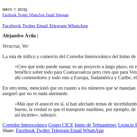
MAYO 7, 2025
0
Facebook
Twitter
WhatsApp
Email
Telegram
Facebook
Twitter
Email
Telegram
WhatsApp
Alejandro Ávila |
Veracruz, Ver
La ruta de tráfico y comercio del Corredor Interoceánico del Istmo 
«Creo que todo puede sumar, es un proyecto a largo plazo, en es
benéfico sobre todo para Coatzacoalcos pero creo que para Vera
ahí contenedores y todo esto a Europa, Sudamérica y Caribe, el
En otro tema, mencionó que en cuanto a los números que se manejan en
aseguró que no es nada alarmante.
«Más que el arancel en sí, sí han afectado temas de incertidumb
bueno, la verdad es que el transporte marítimo, por ejemplo, de
así incierto», subrayó.
Corredor Interoceánico
Grupo CICE
Istmo de Tehuantepec
Leoncio 
Share.
Facebook
Twitter
Telegram
Email
WhatsApp