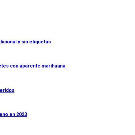
icional y sin etiquetas
uetes con aparente marihuana
heridos
leno en 2023