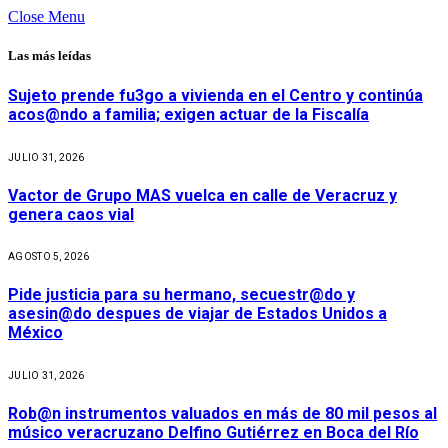
Close Menu
Las más leídas
Sujeto prende fu3go a vivienda en el Centro y continúa
acos@ndo a familia; exigen actuar de la Fiscalía
JULIO 31, 2026
Vactor de Grupo MAS vuelca en calle de Veracruz y
genera caos vial
AGOSTO 5, 2026
Pide justicia para su hermano, secuestr@do y
asesin@do despues de viajar de Estados Unidos a
México
JULIO 31, 2026
Rob@n instrumentos valuados en más de 80 mil pesos al
músico veracruzano Delfino Gutiérrez en Boca del Río