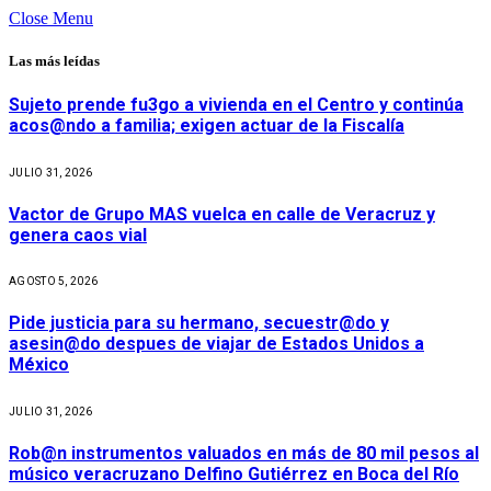
Close Menu
Las más leídas
Sujeto prende fu3go a vivienda en el Centro y continúa
acos@ndo a familia; exigen actuar de la Fiscalía
JULIO 31, 2026
Vactor de Grupo MAS vuelca en calle de Veracruz y
genera caos vial
AGOSTO 5, 2026
Pide justicia para su hermano, secuestr@do y
asesin@do despues de viajar de Estados Unidos a
México
JULIO 31, 2026
Rob@n instrumentos valuados en más de 80 mil pesos al
músico veracruzano Delfino Gutiérrez en Boca del Río