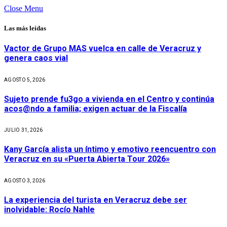
Close Menu
Las más leídas
Vactor de Grupo MAS vuelca en calle de Veracruz y
genera caos vial
AGOSTO 5, 2026
Sujeto prende fu3go a vivienda en el Centro y continúa
acos@ndo a familia; exigen actuar de la Fiscalía
JULIO 31, 2026
Kany García alista un íntimo y emotivo reencuentro con
Veracruz en su «Puerta Abierta Tour 2026»
AGOSTO 3, 2026
La experiencia del turista en Veracruz debe ser
inolvidable: Rocío Nahle