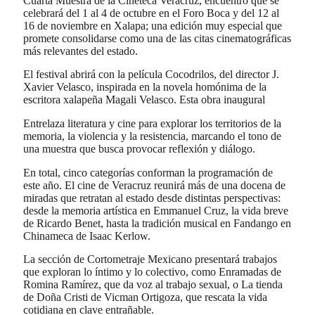
Cuarta Muestra de la Cineteca Veracruz, encuentro que se
celebrará del 1 al 4 de octubre en el Foro Boca y del 12 al
16 de noviembre en Xalapa; una edición muy especial que
promete consolidarse como una de las citas cinematográficas
más relevantes del estado.
El festival abrirá con la película Cocodrilos, del director J.
Xavier Velasco, inspirada en la novela homónima de la
escritora xalapeña Magali Velasco. Esta obra inaugural
Entrelaza literatura y cine para explorar los territorios de la
memoria, la violencia y la resistencia, marcando el tono de
una muestra que busca provocar reflexión y diálogo.
En total, cinco categorías conforman la programación de
este año. El cine de Veracruz reunirá más de una docena de
miradas que retratan al estado desde distintas perspectivas:
desde la memoria artística en Emmanuel Cruz, la vida breve
de Ricardo Benet, hasta la tradición musical en Fandango en
Chinameca de Isaac Kerlow.
La sección de Cortometraje Mexicano presentará trabajos
que exploran lo íntimo y lo colectivo, como Enramadas de
Romina Ramírez, que da voz al trabajo sexual, o La tienda
de Doña Cristi de Vicman Ortigoza, que rescata la vida
cotidiana en clave entrañable.