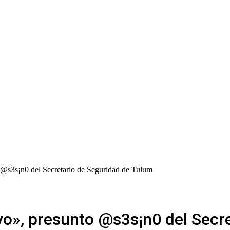
 @s3s¡n0 del Secretario de Seguridad de Tulum
yo», presunto @s3s¡n0 del Secr