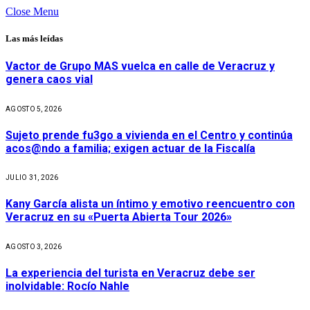
Close Menu
Las más leídas
Vactor de Grupo MAS vuelca en calle de Veracruz y
genera caos vial
AGOSTO 5, 2026
Sujeto prende fu3go a vivienda en el Centro y continúa
acos@ndo a familia; exigen actuar de la Fiscalía
JULIO 31, 2026
Kany García alista un íntimo y emotivo reencuentro con
Veracruz en su «Puerta Abierta Tour 2026»
AGOSTO 3, 2026
La experiencia del turista en Veracruz debe ser
inolvidable: Rocío Nahle