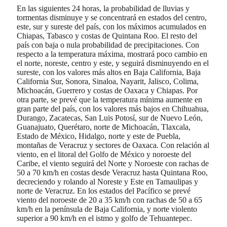
En las siguientes 24 horas, la probabilidad de lluvias y
tormentas disminuye y se concentrará en estados del centro,
este, sur y sureste del país, con los máximos acumulados en
Chiapas, Tabasco y costas de Quintana Roo. El resto del
país con baja o nula probabilidad de precipitaciones. Con
respecto a la temperatura máxima, mostrará poco cambio en
el norte, noreste, centro y este, y seguirá disminuyendo en el
sureste, con los valores más altos en Baja California, Baja
California Sur, Sonora, Sinaloa, Nayarit, Jalisco, Colima,
Michoacán, Guerrero y costas de Oaxaca y Chiapas. Por
otra parte, se prevé que la temperatura mínima aumente en
gran parte del país, con los valores más bajos en Chihuahua,
Durango, Zacatecas, San Luis Potosí, sur de Nuevo León,
Guanajuato, Querétaro, norte de Michoacán, Tlaxcala,
Estado de México, Hidalgo, norte y este de Puebla,
montañas de Veracruz y sectores de Oaxaca. Con relación al
viento, en el litoral del Golfo de México y noroeste del
Caribe, el viento seguirá del Norte y Noroeste con rachas de
50 a 70 km/h en costas desde Veracruz hasta Quintana Roo,
decreciendo y rolando al Noreste y Este en Tamaulipas y
norte de Veracruz. En los estados del Pacífico se prevé
viento del noroeste de 20 a 35 km/h con rachas de 50 a 65
km/h en la península de Baja California, y norte violento
superior a 90 km/h en el istmo y golfo de Tehuantepec.