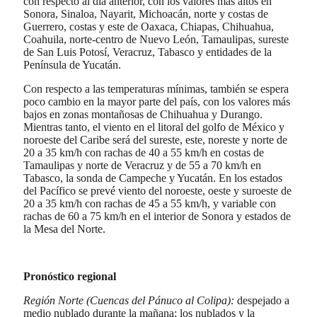
con respecto al día anterior, con los valores más altos en
Sonora, Sinaloa, Nayarit, Michoacán, norte y costas de
Guerrero, costas y este de Oaxaca, Chiapas, Chihuahua,
Coahuila, norte-centro de Nuevo León, Tamaulipas, sureste
de San Luis Potosí, Veracruz, Tabasco y entidades de la
Península de Yucatán.
Con respecto a las temperaturas mínimas, también se espera
poco cambio en la mayor parte del país, con los valores más
bajos en zonas montañosas de Chihuahua y Durango.
Mientras tanto, el viento en el litoral del golfo de México y
noroeste del Caribe será del sureste, este, noreste y norte de
20 a 35 km/h con rachas de 40 a 55 km/h en costas de
Tamaulipas y norte de Veracruz y de 55 a 70 km/h en
Tabasco, la sonda de Campeche y Yucatán. En los estados
del Pacífico se prevé viento del noroeste, oeste y suroeste de
20 a 35 km/h con rachas de 45 a 55 km/h, y variable con
rachas de 60 a 75 km/h en el interior de Sonora y estados de
la Mesa del Norte.
Pronóstico regional
Región Norte (Cuencas del Pánuco al Colipa):
despejado a
medio nublado durante la mañana; los nublados y la