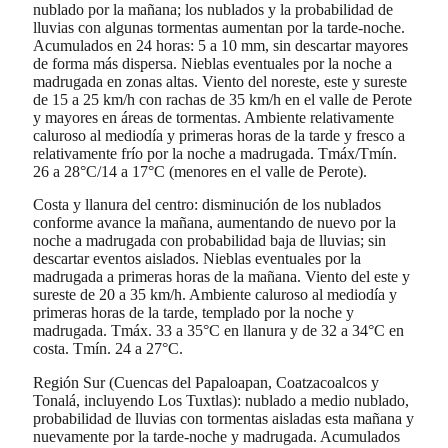
nublado por la mañana; los nublados y la probabilidad de
lluvias con algunas tormentas aumentan por la tarde-noche.
Acumulados en 24 horas: 5 a 10 mm, sin descartar mayores
de forma más dispersa. Nieblas eventuales por la noche a
madrugada en zonas altas. Viento del noreste, este y sureste
de 15 a 25 km/h con rachas de 35 km/h en el valle de Perote
y mayores en áreas de tormentas. Ambiente relativamente
caluroso al mediodía y primeras horas de la tarde y fresco a
relativamente frío por la noche a madrugada. Tmáx/Tmín.
26 a 28°C/14 a 17°C (menores en el valle de Perote).
Costa y llanura del centro: disminución de los nublados
conforme avance la mañana, aumentando de nuevo por la
noche a madrugada con probabilidad baja de lluvias; sin
descartar eventos aislados. Nieblas eventuales por la
madrugada a primeras horas de la mañana. Viento del este y
sureste de 20 a 35 km/h. Ambiente caluroso al mediodía y
primeras horas de la tarde, templado por la noche y
madrugada. Tmáx. 33 a 35°C en llanura y de 32 a 34°C en
costa. Tmín. 24 a 27°C.
Región Sur (Cuencas del Papaloapan, Coatzacoalcos y
Tonalá, incluyendo Los Tuxtlas): nublado a medio nublado,
probabilidad de lluvias con tormentas aisladas esta mañana y
nuevamente por la tarde-noche y madrugada. Acumulados