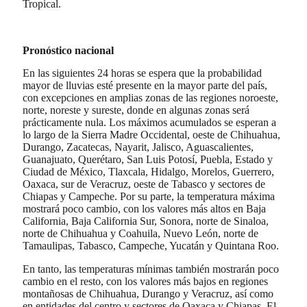
Tropical.
Pronóstico nacional
En las siguientes 24 horas se espera que la probabilidad
mayor de lluvias esté presente en la mayor parte del país,
con excepciones en amplias zonas de las regiones noroeste,
norte, noreste y sureste, donde en algunas zonas será
prácticamente nula. Los máximos acumulados se esperan a
lo largo de la Sierra Madre Occidental, oeste de Chihuahua,
Durango, Zacatecas, Nayarit, Jalisco, Aguascalientes,
Guanajuato, Querétaro, San Luis Potosí, Puebla, Estado y
Ciudad de México, Tlaxcala, Hidalgo, Morelos, Guerrero,
Oaxaca, sur de Veracruz, oeste de Tabasco y sectores de
Chiapas y Campeche. Por su parte, la temperatura máxima
mostrará poco cambio, con los valores más altos en Baja
California, Baja California Sur, Sonora, norte de Sinaloa,
norte de Chihuahua y Coahuila, Nuevo León, norte de
Tamaulipas, Tabasco, Campeche, Yucatán y Quintana Roo.
En tanto, las temperaturas mínimas también mostrarán poco
cambio en el resto, con los valores más bajos en regiones
montañosas de Chihuahua, Durango y Veracruz, así como
en entidades del centro y sectores de Oaxaca y Chiapas. El