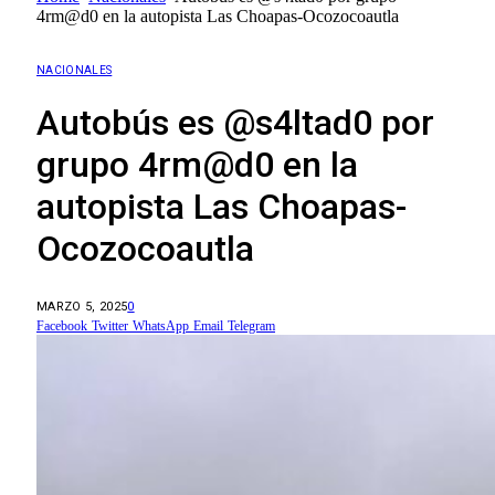
4rm@d0 en la autopista Las Choapas-Ocozocoautla
NACIONALES
Autobús es @s4ltad0 por
grupo 4rm@d0 en la
autopista Las Choapas-
Ocozocoautla
MARZO 5, 2025
0
Facebook
Twitter
WhatsApp
Email
Telegram