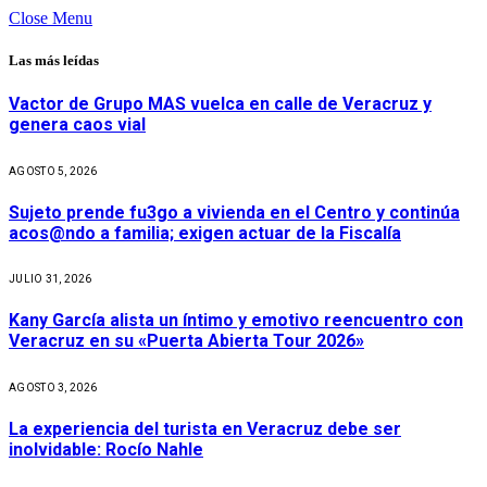
Close Menu
Las más leídas
Vactor de Grupo MAS vuelca en calle de Veracruz y
genera caos vial
AGOSTO 5, 2026
Sujeto prende fu3go a vivienda en el Centro y continúa
acos@ndo a familia; exigen actuar de la Fiscalía
JULIO 31, 2026
Kany García alista un íntimo y emotivo reencuentro con
Veracruz en su «Puerta Abierta Tour 2026»
AGOSTO 3, 2026
La experiencia del turista en Veracruz debe ser
inolvidable: Rocío Nahle