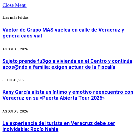
Close Menu
Las más leídas
Vactor de Grupo MAS vuelca en calle de Veracruz y
genera caos vial
AGOSTO 5, 2026
Sujeto prende fu3go a vivienda en el Centro y continúa
acos@ndo a familia; exigen actuar de la Fiscalía
JULIO 31, 2026
Kany García alista un íntimo y emotivo reencuentro con
Veracruz en su «Puerta Abierta Tour 2026»
AGOSTO 3, 2026
La experiencia del turista en Veracruz debe ser
inolvidable: Rocío Nahle