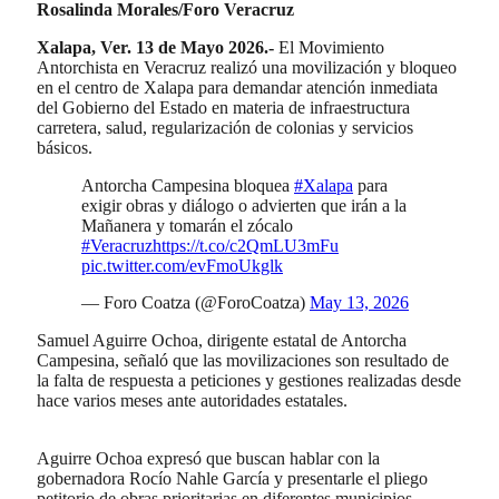
Rosalinda Morales/Foro Veracruz
Xalapa, Ver. 13 de Mayo 2026.-
El Movimiento
Antorchista en Veracruz realizó una movilización y bloqueo
en el centro de Xalapa para demandar atención inmediata
del Gobierno del Estado en materia de infraestructura
carretera, salud, regularización de colonias y servicios
básicos.
Antorcha Campesina bloquea
#Xalapa
para
exigir obras y diálogo o advierten que irán a la
Mañanera y tomarán el zócalo
#Veracruz
https://t.co/c2QmLU3mFu
pic.twitter.com/evFmoUkglk
— Foro Coatza (@ForoCoatza)
May 13, 2026
Samuel Aguirre Ochoa, dirigente estatal de Antorcha
Campesina, señaló que las movilizaciones son resultado de
la falta de respuesta a peticiones y gestiones realizadas desde
hace varios meses ante autoridades estatales.
Aguirre Ochoa expresó que buscan hablar con la
gobernadora Rocío Nahle García y presentarle el pliego
petitorio de obras prioritarias en diferentes municipios.