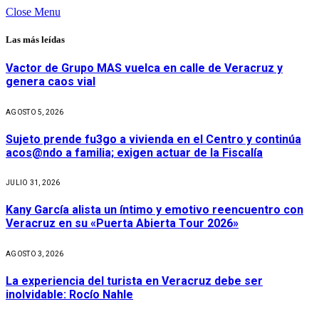
Close Menu
Las más leídas
Vactor de Grupo MAS vuelca en calle de Veracruz y
genera caos vial
AGOSTO 5, 2026
Sujeto prende fu3go a vivienda en el Centro y continúa
acos@ndo a familia; exigen actuar de la Fiscalía
JULIO 31, 2026
Kany García alista un íntimo y emotivo reencuentro con
Veracruz en su «Puerta Abierta Tour 2026»
AGOSTO 3, 2026
La experiencia del turista en Veracruz debe ser
inolvidable: Rocío Nahle