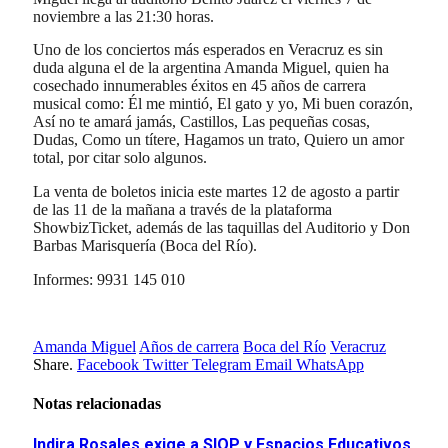
noviembre a las 21:30 horas.
Uno de los conciertos más esperados en Veracruz es sin
duda alguna el de la argentina Amanda Miguel, quien ha
cosechado innumerables éxitos en 45 años de carrera
musical como: Él me mintió, El gato y yo, Mi buen corazón,
Así no te amará jamás, Castillos, Las pequeñas cosas,
Dudas, Como un títere, Hagamos un trato, Quiero un amor
total, por citar solo algunos.
La venta de boletos inicia este martes 12 de agosto a partir
de las 11 de la mañana a través de la plataforma
ShowbizTicket, además de las taquillas del Auditorio y Don
Barbas Marisquería (Boca del Río).
Informes: 9931 145 010
Amanda Miguel
Años de carrera
Boca del Río
Veracruz
Share.
Facebook
Twitter
Telegram
Email
WhatsApp
Notas relacionadas
Indira Rosales exige a SIOP y Espacios Educativos