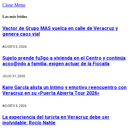
Close Menu
Las más leídas
Vactor de Grupo MAS vuelca en calle de Veracruz y
genera caos vial
AGOSTO 5, 2026
Sujeto prende fu3go a vivienda en el Centro y continúa
acos@ndo a familia; exigen actuar de la Fiscalía
JULIO 31, 2026
Kany García alista un íntimo y emotivo reencuentro con
Veracruz en su «Puerta Abierta Tour 2026»
AGOSTO 3, 2026
La experiencia del turista en Veracruz debe ser
inolvidable: Rocío Nahle