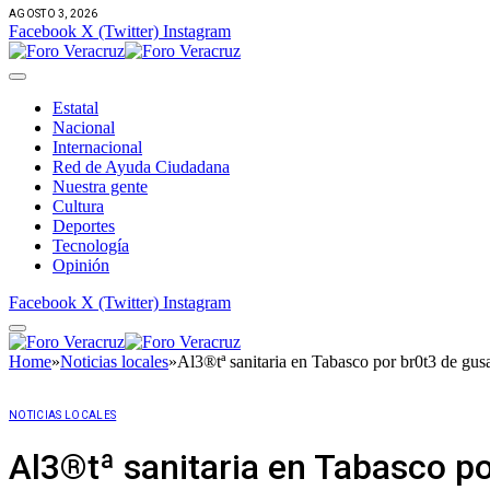
AGOSTO 3, 2026
Facebook
X (Twitter)
Instagram
Estatal
Nacional
Internacional
Red de Ayuda Ciudadana
Nuestra gente
Cultura
Deportes
Tecnología
Opinión
Facebook
X (Twitter)
Instagram
Home
»
Noticias locales
»
Al3®tª sanitaria en Tabasco por br0t3 de gus
NOTICIAS LOCALES
Al3®tª sanitaria en Tabasco p