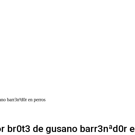
ano barr3nªd0r en perros
or br0t3 de gusano barr3nªd0r e