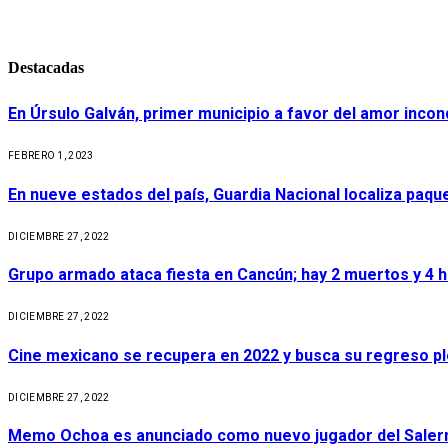
Destacadas
En Úrsulo Galván, primer municipio a favor del amor incond
FEBRERO 1, 2023
En nueve estados del país, Guardia Nacional localiza paq
DICIEMBRE 27, 2022
Grupo armado ataca fiesta en Cancún; hay 2 muertos y 4 
DICIEMBRE 27, 2022
Cine mexicano se recupera en 2022 y busca su regreso p
DICIEMBRE 27, 2022
Memo Ochoa es anunciado como nuevo jugador del Salerni