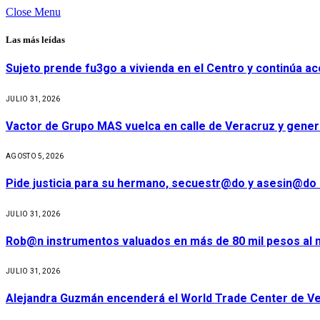
Close Menu
Las más leídas
Sujeto prende fu3go a vivienda en el Centro y continúa aco
JULIO 31, 2026
Vactor de Grupo MAS vuelca en calle de Veracruz y gener
AGOSTO 5, 2026
Pide justicia para su hermano, secuestr@do y asesin@do 
JULIO 31, 2026
Rob@n instrumentos valuados en más de 80 mil pesos al m
JULIO 31, 2026
Alejandra Guzmán encenderá el World Trade Center de Ve