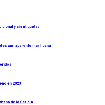
icional y sin etiquetas
uetes con aparente marihuana
heridos
leno en 2023
tana de la Serie A