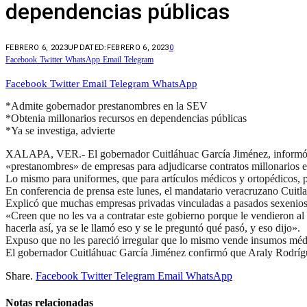
dependencias públicas
FEBRERO 6, 2023
UPDATED:
FEBRERO 6, 2023
0
Facebook
Twitter
WhatsApp
Email
Telegram
Facebook
Twitter
Email
Telegram
WhatsApp
*Admite gobernador prestanombres en la SEV
*Obtenia millonarios recursos en dependencias públicas
*Ya se investiga, advierte
XALAPA, VER.- El gobernador Cuitláhuac García Jiménez, informó qu
«prestanombres» de empresas para adjudicarse contratos millonarios 
Lo mismo para uniformes, que para artículos médicos y ortopédicos, p
En conferencia de prensa este lunes, el mandatario veracruzano Cuitl
Explicó que muchas empresas privadas vinculadas a pasados sexenios b
«Creen que no les va a contratar este gobierno porque le vendieron a
hacerla así, ya se le llamó eso y se le preguntó qué pasó, y eso dijo».
Expuso que no les pareció irregular que lo mismo vende insumos méd
El gobernador Cuitláhuac García Jiménez confirmó que Araly Rodrígue
Share.
Facebook
Twitter
Telegram
Email
WhatsApp
Notas relacionadas