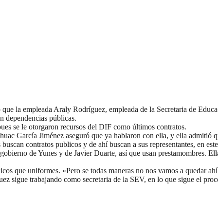
e la empleada Araly Rodríguez, empleada de la Secretaria de Educaci
en dependencias públicas.
ues se le otorgaron recursos del DIF como últimos contratos.
ahuac García Jiménez aseguró que ya hablaron con ella, y ella admitió
uscan contratos publicos y de ahí buscan a sus representantes, en este
l gobierno de Yunes y de Javier Duarte, así que usan prestamombres. El
icos que uniformes. «Pero se todas maneras no nos vamos a quedar ahí,
z sigue trabajando como secretaria de la SEV, en lo que sigue el proce