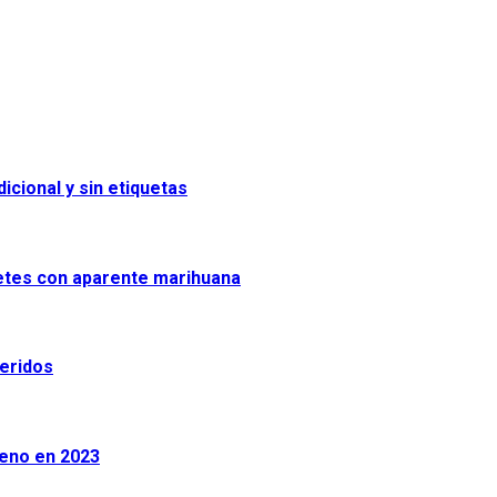
icional y sin etiquetas
uetes con aparente marihuana
heridos
leno en 2023