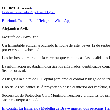
SEPTIEMBRE 12, 2025
0
Facebook
Twitter
WhatsApp
Email
Telegram
Facebook
Twitter
Email
Telegram
WhatsApp
Alejandro Ávila |
Medellín de Bravo, Ver.
Un lamentable accidente ocurrido la noche de este jueves 12 de septi
por exceso de velocidad.
Los hechos ocurrieron en la carretera que comunica a las localidades 
La información recabada indica que los agraviados identificados co
Seat color azul.
Al llegar a la altura de El Copital perdieron el control y luego de sali
Uno de los ocupantes salió proyectado desde el interior del vehículo, 
Socorristas de Protección Civil Municipal llegaron a brindarles los pr
sacar el cuerpo atrapado.
El Copital
La Esmeralda
Medellín de Bravo
mueren dos personas
Trá