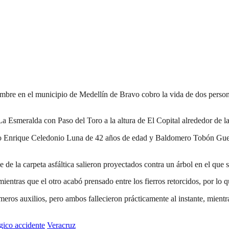
embre en el municipio de Medellín de Bravo cobro la vida de dos person
La Esmeralda con Paso del Toro a la altura de El Copital alrededor de la
mo Enrique Celedonio Luna de 42 años de edad y Baldomero Tobón Guev
rse de la carpeta asfáltica salieron proyectados contra un árbol en el qu
mientras que el otro acabó prensado entre los fierros retorcidos, por lo
imeros auxilios, pero ambos fallecieron prácticamente al instante, mien
gico accidente
Veracruz