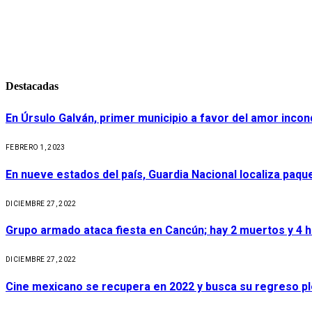
Destacadas
En Úrsulo Galván, primer municipio a favor del amor incond
FEBRERO 1, 2023
En nueve estados del país, Guardia Nacional localiza paq
DICIEMBRE 27, 2022
Grupo armado ataca fiesta en Cancún; hay 2 muertos y 4 
DICIEMBRE 27, 2022
Cine mexicano se recupera en 2022 y busca su regreso p