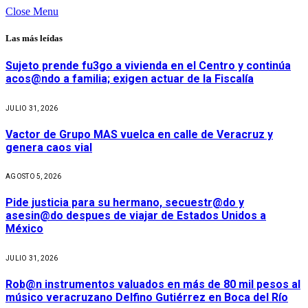
Close Menu
Las más leídas
Sujeto prende fu3go a vivienda en el Centro y continúa
acos@ndo a familia; exigen actuar de la Fiscalía
JULIO 31, 2026
Vactor de Grupo MAS vuelca en calle de Veracruz y
genera caos vial
AGOSTO 5, 2026
Pide justicia para su hermano, secuestr@do y
asesin@do despues de viajar de Estados Unidos a
México
JULIO 31, 2026
Rob@n instrumentos valuados en más de 80 mil pesos al
músico veracruzano Delfino Gutiérrez en Boca del Río