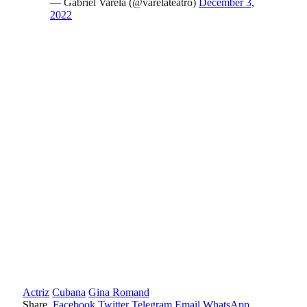
— Gabriel Varela (@varelateatro)
December 3,
2022
Actriz
Cubana
Gina Romand
Share.
Facebook
Twitter
Telegram
Email
WhatsApp