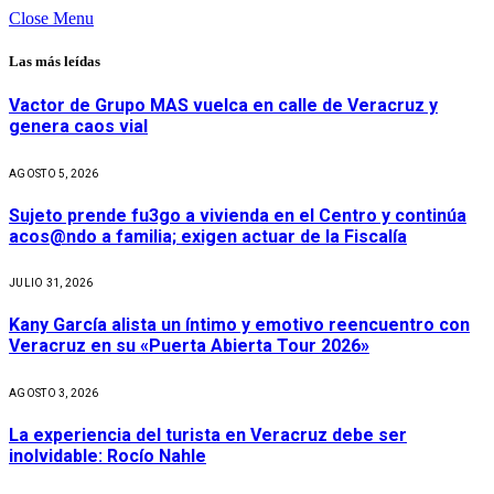
Close Menu
Las más leídas
Vactor de Grupo MAS vuelca en calle de Veracruz y
genera caos vial
AGOSTO 5, 2026
Sujeto prende fu3go a vivienda en el Centro y continúa
acos@ndo a familia; exigen actuar de la Fiscalía
JULIO 31, 2026
Kany García alista un íntimo y emotivo reencuentro con
Veracruz en su «Puerta Abierta Tour 2026»
AGOSTO 3, 2026
La experiencia del turista en Veracruz debe ser
inolvidable: Rocío Nahle