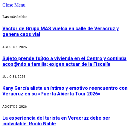
Close Menu
Las más leídas
Vactor de Grupo MAS vuelca en calle de Veracruz y
genera caos vial
AGOSTO 5, 2026
Sujeto prende fu3go a vivienda en el Centro y continúa
acos@ndo a familia; exigen actuar de la Fiscalía
JULIO 31, 2026
Kany García alista un íntimo y emotivo reencuentro con
Veracruz en su «Puerta Abierta Tour 2026»
AGOSTO 3, 2026
La experiencia del turista en Veracruz debe ser
inolvidable: Rocío Nahle