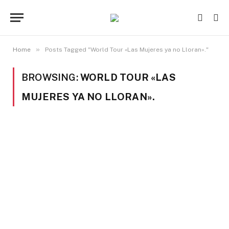
»
Home
Posts Tagged "World Tour «Las Mujeres ya no Lloran»."
BROWSING:
WORLD TOUR «LAS
MUJERES YA NO LLORAN».