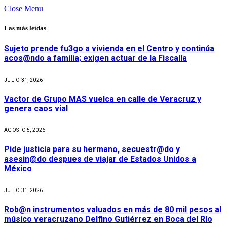
Close Menu
Las más leídas
Sujeto prende fu3go a vivienda en el Centro y continúa
acos@ndo a familia; exigen actuar de la Fiscalía
JULIO 31, 2026
Vactor de Grupo MAS vuelca en calle de Veracruz y
genera caos vial
AGOSTO 5, 2026
Pide justicia para su hermano, secuestr@do y
asesin@do despues de viajar de Estados Unidos a
México
JULIO 31, 2026
Rob@n instrumentos valuados en más de 80 mil pesos al
músico veracruzano Delfino Gutiérrez en Boca del Río